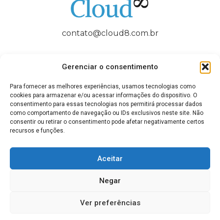
contato@cloud8.com.br
Gerenciar o consentimento
Para fornecer as melhores experiências, usamos tecnologias como
QUEM SOMOS
FAQ / AJUDA
BLOG
CONTATO
cookies para armazenar e/ou acessar informações do dispositivo. O
consentimento para essas tecnologias nos permitirá processar dados
como comportamento de navegação ou IDs exclusivos neste site. Não
Termos de Uso
Política de Privacidade
consentir ou retirar o consentimento pode afetar negativamente certos
recursos e funções.
Cookies (UE)
Política Anticorrupção
Disclaimer: AWS, images, and associated services are property
Aceitar
of Amazon Web Services Inc. and its affiliates. Azure, images, and
associated services are property of Microsoft Corporation. GCP,
Negar
images, and associated services are property of Google Inc.
Huawei, images, and associated services are property of Huawei
Ver preferências
Technologies Co Ltd. Oracle, images, and associated services are
property of Oracle Corporation.
Cloud8 USA
.