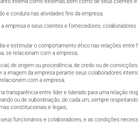
s, tanto interna como externas, bem como de seus clientes 
o e conduta nas atividades fins da empresa;
 a empresa e seus clientes e fornecedores, colaboradores i
 dia e estimular o comportamento ético nas relações entre 
rma, se relacionam com a empresa;
acial, de origem ou procedência, de credo ou de convicções 
r a imagem da empresa perante seus colaboradores internos
e relacionem com a empresa;
a transparência entre líder e liderado para uma relação resp
ando ou de subordinação, de cada um, sempre respeitando 
rmas constitucionais e legais;
 seus funcionários e colaboradores, e as condições necessá