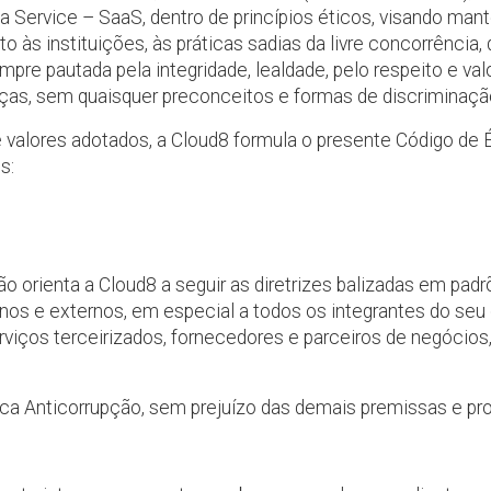
 Service – SaaS, dentro de princípios éticos, visando mant
 às instituições, às práticas sadias da livre concorrência, 
mpre pautada pela integridade, lealdade, pelo respeito e v
nças, sem quaisquer preconceitos e formas de discriminaçã
 e valores adotados, a Cloud8 formula o presente Código de 
s:
ão orienta a Cloud8 a seguir as diretrizes balizadas em pad
s e externos, em especial a todos os integrantes do seu q
erviços terceirizados, fornecedores e parceiros de negócios
tica Anticorrupção, sem prejuízo das demais premissas e p