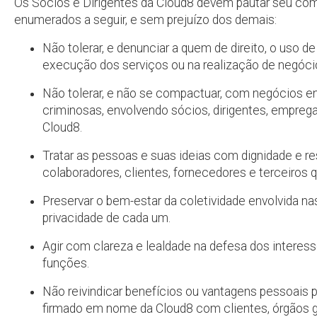
Os Sócios e Dirigentes da Cloud8 devem pautar seu com
enumerados a seguir, e sem prejuízo dos demais:
Não tolerar, e denunciar a quem de direito, o uso d
execução dos serviços ou na realização de negóci
Não tolerar, e não se compactuar, com negócios en
criminosas, envolvendo sócios, dirigentes, empreg
Cloud8.
Tratar as pessoas e suas ideias com dignidade e r
colaboradores, clientes, fornecedores e terceiros 
Preservar o bem-estar da coletividade envolvida nas
privacidade de cada um.
Agir com clareza e lealdade na defesa dos intere
funções.
Não reivindicar benefícios ou vantagens pessoais p
firmado em nome da Cloud8 com clientes, órgãos g