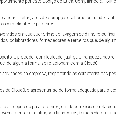
portamento por este Código de Ética, Compliance & Polític
e práticas ilícitas, atos de corrupção, suborno ou fraude, t
os com clientes e parceiros.
volvidos em qualquer crime de lavagem de dinheiro ou fina
ados, colaboradores, fornecedores e terceiros que, de alg
espeito, e proceder com lealdade, justiça e franqueza nas
que, de alguma forma, se relacionam com a Cloud8.
 atividades da empresa, respeitando as características pess
sses da Cloud8, e apresentar-se de forma adequada para o 
ara si próprio ou para terceiros, em decorrência de relaci
overnamentais, instituições financeiras, fornecedores, en