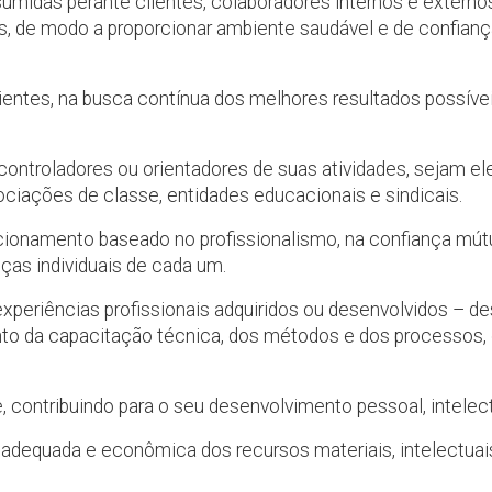
sumidas perante clientes, colaboradores internos e extern
des, de modo a proporcionar ambiente saudável e de confia
entes, na busca contínua dos melhores resultados possíveis
ntroladores ou orientadores de suas atividades, sejam el
ociações de classe, entidades educacionais e sindicais.
onamento baseado no profissionalismo, na confiança mútu
nças individuais de cada um.
eriências profissionais adquiridos ou desenvolvidos – des
nto da capacitação técnica, dos métodos e dos processos, d
 contribuindo para o seu desenvolvimento pessoal, intelectu
adequada e econômica dos recursos materiais, intelectuais