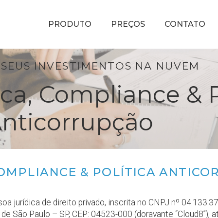
PRODUTO
PREÇOS
CONTATO
 SEUS INVESTIMENTOS NA NUVEM
ca, Compliance & P
nticorrupção
COMPLIANCE & POLÍTICA ANTIC
oa jurídica de direito privado, inscrita no CNPJ nº 04.133.
o de São Paulo – SP, CEP: 04523-000 (doravante “Cloud8”), 